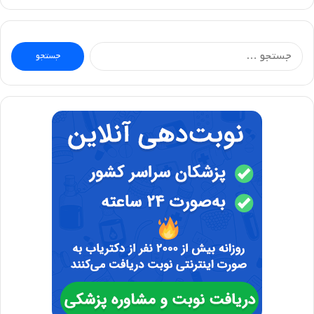
جستجو
برای: