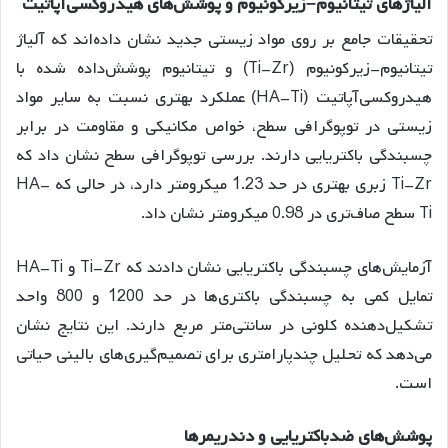
آلیاژهای
تیتانیوم
–
زیرکونیوم
و
پوشش
های
هیدروکسی
آپاتیت
تحقیقات جامع بر روی مواد زیستی جدید نشان داده‌اند که آلیاژ
تیتانیوم-زیرکونیوم (Ti-Zr) و تیتانیوم پوشش‌داده شده با
هیدروکسی‌آپاتیت (HA-Ti) عملکرد بهتری نسبت به سایر مواد
زیستی در توپوگرافی سطح، خواص مکانیکی و مقاومت در برابر
چسبندگی باکتریایی دارند
. بررسی توپوگرافی سطح نشان داد که
Ti-Zr زبری بهتری در حد 1.23 میکرومتر دارد، در حالی که HA-
Ti سطح صاف‌تری در 0.98 میکرومتر نشان داد.
آزمایش‌های چسبندگی باکتریایی نشان دادند که Ti-Zr و HA-Ti
تمایل کمی به چسبندگی باکتری‌ها در حد 1200 و 800 واحد
تشکیل‌دهنده کلونی در سانتی‌متر مربع دارند
. این نتایج نشان
می‌دهد که تحلیل چندپارامتری برای تصمیم‌گیری‌های بالینی حیاتی
است.
پوشش
های
ضدباکتریایی
و
دندریمرها