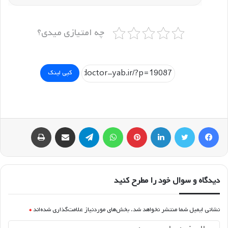
مبینا دالوندی
دکترای دندانپزشک
| تهران
چه امتیازی میدی؟
کپی لینک
فیسبوک
توییتر
لینکداین
پینتریست
واتس آپ
تلگرام
اشتراک گذاری با ایمیل
چاپ
دیدگاه و سوال خود را مطرح کنید