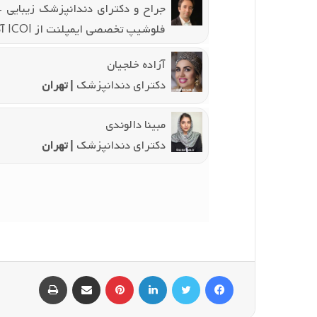
فلوشیپ تخصصی ایمپلنت از ICOI آمریکا - فلوشیپ لیزر از دانشگاه Aachen آلمان
آزاده خلجیان
دکترای دندانپزشک
| تهران
مبینا دالوندی
دکترای دندانپزشک
| تهران
فیسبوک
توییتر
لینکداین
پینتریست
اشتراک گذاری با ایمیل
چاپ