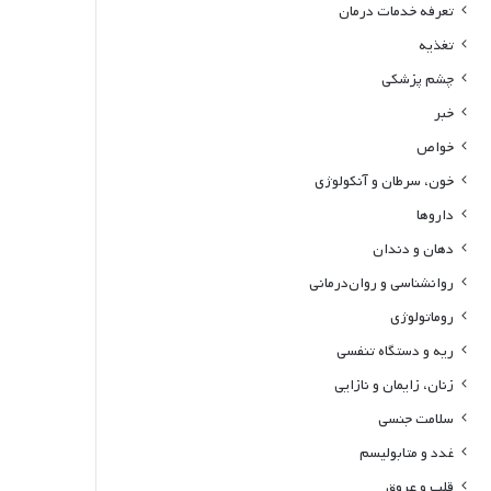
تعرفه خدمات درمان
تغذیه
چشم پزشکی
خبر
خواص
خون، سرطان و آنکولوژی
داروها
دهان و دندان
روانشناسی و روان‌درمانی
روماتولوژی
ریه و دستگاه تنفسی
زنان، زایمان و نازایی
سلامت جنسی
غدد و متابولیسم
قلب و عروق