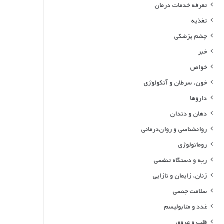
تعرفه خدمات درمان
تغذیه
چشم پزشکی
خبر
خواص
خون، سرطان و آنکولوژی
داروها
دهان و دندان
روانشناسی و روان‌درمانی
روماتولوژی
ریه و دستگاه تنفسی
زنان، زایمان و نازایی
سلامت جنسی
غدد و متابولیسم
قلب و عروق