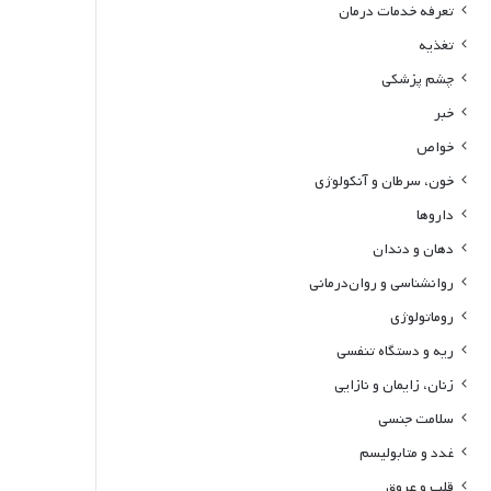
تعرفه خدمات درمان
تغذیه
چشم پزشکی
خبر
خواص
خون، سرطان و آنکولوژی
داروها
دهان و دندان
روانشناسی و روان‌درمانی
روماتولوژی
ریه و دستگاه تنفسی
زنان، زایمان و نازایی
سلامت جنسی
غدد و متابولیسم
قلب و عروق