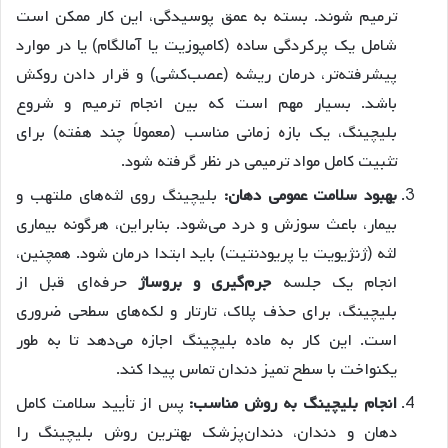
ترمیم شوند. بسته به عمق پوسیدگی، این کار ممکن است
شامل یک پرکردگی ساده (کامپوزیت یا آمالگام) یا در موارد
پیشرفته‌تر، درمان ریشه (عصب‌کشی) و قرار دادن روکش
باشد. بسیار مهم است که بین انجام ترمیم و شروع
بلیچینگ، یک بازه زمانی مناسب (معمولاً چند هفته) برای
تثبیت کامل مواد ترمیمی در نظر گرفته شود.
بهبود سلامت عمومی دهان:
بلیچینگ روی لثه‌های ملتهب و
بیمار، باعث سوزش و درد می‌شود. بنابراین، هرگونه بیماری
لثه (ژنژیویت یا پریودنتیت) باید ابتدا درمان شود. همچنین،
انجام یک جلسه
جرم‌گیری و بروساژ
حرفه‌ای قبل از
بلیچینگ، برای حذف پلاک، تارتار و لکه‌های سطحی ضروری
است. این کار به ماده بلیچینگ اجازه می‌دهد تا به طور
یکنواخت با سطح تمیز دندان تماس پیدا کند.
انجام بلیچینگ به روش مناسب:
پس از تأیید سلامت کامل
دهان و دندان، دندان‌پزشک بهترین روش بلیچینگ را