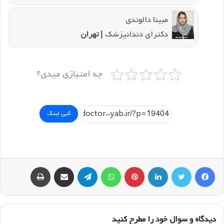
مبینا دالوندی
دکترای دندانپزشک
| تهران
چه امتیازی میدی؟
کپی لینک
فیسبوک
توییتر
لینکداین
پینتریست
واتس آپ
تلگرام
اشتراک گذاری با ایمیل
چاپ
دیدگاه و سوال خود را مطرح کنید