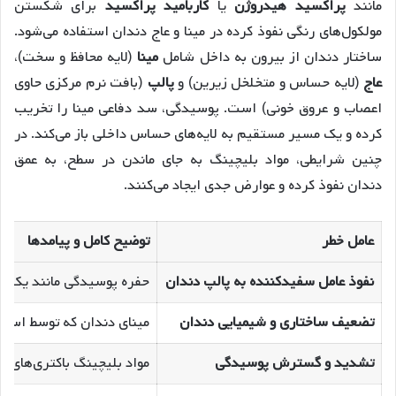
مانند
پراکسید هیدروژن
یا
کاربامید پراکسید
برای شکستن
مولکول‌های رنگی نفوذ کرده در مینا و عاج دندان استفاده می‌شود.
ساختار دندان از بیرون به داخل شامل
مینا
(لایه محافظ و سخت)،
عاج
(لایه حساس و متخلخل زیرین) و
پالپ
(بافت نرم مرکزی حاوی
اعصاب و عروق خونی) است. پوسیدگی، سد دفاعی مینا را تخریب
کرده و یک مسیر مستقیم به لایه‌های حساس داخلی باز می‌کند. در
چنین شرایطی، مواد بلیچینگ به جای ماندن در سطح، به عمق
دندان نفوذ کرده و عوارض جدی ایجاد می‌کنند.
عامل خطر
توضیح کامل و پیامدها
نفوذ عامل سفیدکننده به پالپ دندان
حفره پوسیدگی مانند یک در
تضعیف ساختاری و شیمیایی دندان
مینای دندان که توسط اسیده
تشدید و گسترش پوسیدگی
مواد بلیچینگ باکتری‌های ع