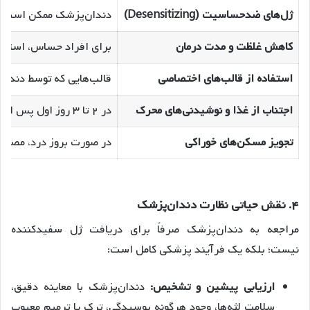
ژل‌های ضدحساسیت (Desensitizing)
دندان‌پزشک ممکن است ژل‌های مخصوص حاوی ۵٪ نیترا
کاهش غلظت و مدت درمان
برای افراد حساس، استفاده از محصولات با غلظت پایین‌تر (مثلاً ۳٪ تا ۱۰٪ کاربامید پراکسید) و کاهش ز
استفاده از قالب‌های اختصاصی
قالب‌هایی که توسط دندان
اجتناب از غذا و نوشیدنی‌های محرک
در ۲ تا ۳ روز اول پس از هر جلسه بلیچینگ، از مصرف نوشیدنی‌های خیلی داغ یا سرد، مواد غذایی اسیدی (مانند مرکبات و نوشابه) و خوراکی‌های بسیار شیرین پرهیز کنید.
تجویز مسکن‌های خوراکی
در صورت بروز درد، مصرف مسکن‌های ضد
۴. نقش حیاتی نظارت دندان‌پزشک
مراجعه به دندان‌پزشک صرفاً برای دریافت ژل سفیدکننده
نیست؛ بلکه یک فرآیند پزشکی کامل است:
ارزیابی پیشین و تشخیص:
دندان‌پزشک با معاینه دقیق،
سلامت لثه‌ها، وجود هرگونه پوسیدگی، ترک یا ترمیم معیوب