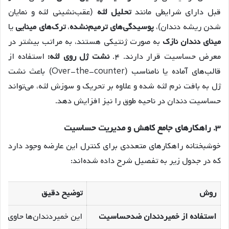
قبل دارای شرایطی مانند
تحلیل لثه
(عقب‌نشینی لثه و نمایان
شدن ریشه دندان)،
پوسیدگی‌های ترمیم‌نشده
،
ترک‌های مینایی
یا
مینای دندان نازک
به صورت ژنتیکی هستند، به مراتب بیشتر در
معرض حساسیت قرار دارند. ۴.
نشت ژل روی لثه:
استفاده از
قالب‌های آماده یا نامناسب (Over-the-counter) باعث نشت
ژل به بافت نرم لثه شده و علاوه بر تحریک و سوزش لثه، می‌تواند
حساسیت دندان در ناحیه طوق را نیز افزایش دهد.
۳. راهکارهای جامع کاهش و مدیریت حساسیت
خوشبختانه راهکارهای متعددی برای کنترل این عارضه وجود دارد
که در جدول زیر به تفصیل شرح داده شده‌اند:
روش
توضیح دقیق
استفاده از خمیردندان ضدحساسیت
این خمیردندان‌ها حاوی مو