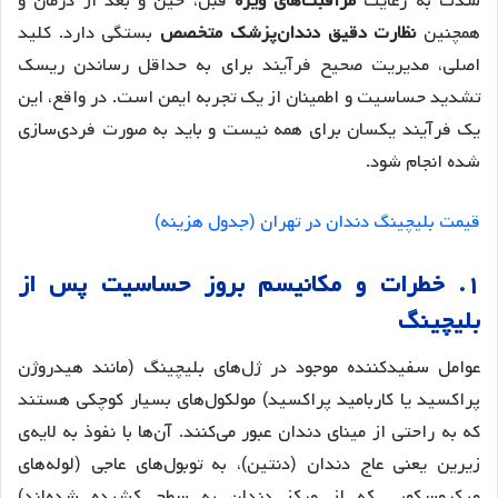
شدت به رعایت
مراقبت‌های ویژه
قبل، حین و بعد از درمان و
همچنین
نظارت دقیق دندان‌پزشک متخصص
بستگی دارد. کلید
اصلی، مدیریت صحیح فرآیند برای به حداقل رساندن ریسک
تشدید حساسیت و اطمینان از یک تجربه ایمن است. در واقع، این
یک فرآیند یکسان برای همه نیست و باید به صورت فردی‌سازی
شده انجام شود.
قیمت بلیچینگ دندان در تهران (جدول هزینه)
۱. خطرات و مکانیسم بروز حساسیت پس از
بلیچینگ
عوامل سفیدکننده موجود در ژل‌های بلیچینگ (مانند هیدروژن
پراکسید یا کاربامید پراکسید) مولکول‌های بسیار کوچکی هستند
که به راحتی از مینای دندان عبور می‌کنند. آن‌ها با نفوذ به لایه‌ی
زیرین یعنی عاج دندان (دنتین)، به توبول‌های عاجی (لوله‌های
میکروسکوپی که از مرکز دندان به سطح کشیده شده‌اند)