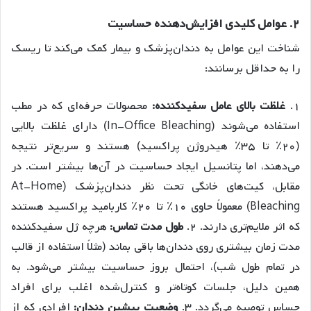
۲. عوامل کلیدی افزایش‌دهنده حساسیت
شناخت این عوامل به دندان‌پزشک و بیمار کمک می‌کند تا ریسک
را به حداقل برسانند:
۱.
غلظت بالای عامل سفیدکننده:
محصولات حرفه‌ای که در مطب
استفاده می‌شوند (In-Office Bleaching) دارای غلظت بالایی
(۲۰٪ تا ۳۵٪ هیدروژن پراکسید) هستند و سریع‌تر نتیجه
می‌دهند، اما پتانسیل ایجاد حساسیت در آن‌ها بیشتر است. در
مقابل، کیت‌های خانگی تحت نظر دندان‌پزشک (At-Home
Bleaching) معمولاً حاوی ۱۰٪ تا ۲۰٪ کاربامید پراکسید هستند
که اثر ملایم‌تری دارند. ۲.
طول مدت تماس:
هرچه ژل سفیدکننده
مدت زمان بیشتری روی دندان‌ها باقی بماند (مثلاً استفاده از قالب
در تمام طول شب)، احتمال بروز حساسیت بیشتر می‌شود. به
همین دلیل، جلسات کوتاه‌تر و کنترل‌شده اغلب برای افراد
حساس توصیه می‌گردد. ۳.
وضعیت پیشین دندان:
افرادی که از