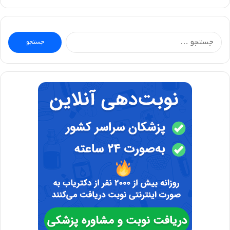
جستجو
برای: