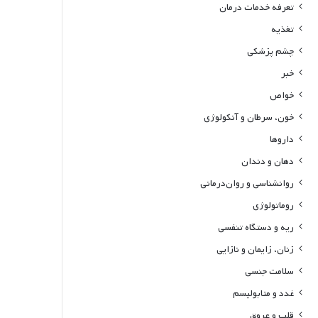
تعرفه خدمات درمان
تغذیه
چشم پزشکی
خبر
خواص
خون، سرطان و آنکولوژی
داروها
دهان و دندان
روانشناسی و روان‌درمانی
روماتولوژی
ریه و دستگاه تنفسی
زنان، زایمان و نازایی
سلامت جنسی
غدد و متابولیسم
قلب و عروق