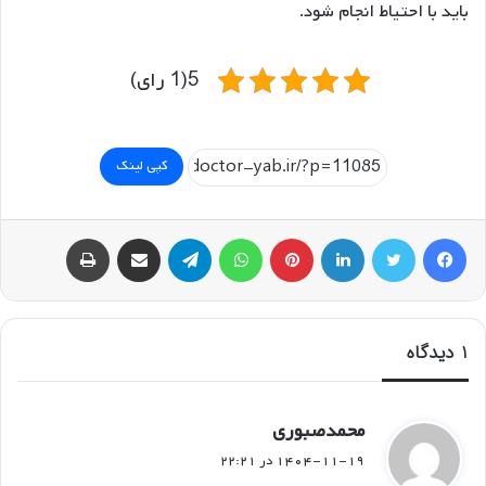
باید با احتیاط انجام شود.
5(1 رای)
کپی لینک
فیسبوک
توییتر
لینکداین
پینتریست
واتس آپ
تلگرام
اشتراک گذاری با ایمیل
چاپ
1 دیدگاه
گ
محمدصبوری
ف
۱۴۰۴-۱۱-۱۹ در ۲۲:۲۱
ت