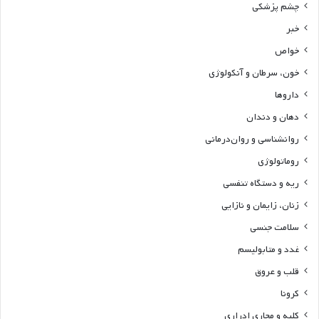
چشم پزشکی
خبر
خواص
خون، سرطان و آنکولوژی
داروها
دهان و دندان
روانشناسی و روان‌درمانی
روماتولوژی
ریه و دستگاه تنفسی
زنان، زایمان و نازایی
سلامت جنسی
غدد و متابولیسم
قلب و عروق
کرونا
کلیه و مجاری ادراری