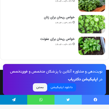
۱۴۰۴-۰۳-۲۶
خواص ریحان برای زنان
۱۴۰۴-۰۳-۲۶
خواص ریحان برای عفونت
۱۴۰۴-۰۳-۲۶
نوبت‌دهی و مشاوره آنلاین با پزشکان متخصص و فوق‌تخصص
در
اپلیکیشن دکتریاب
© کپی رایت 2026, کلیه حقوق مادی و معنوی این مجله و کلیه خدمات آن محفوظ و متعلق
به دکتریاب است و بازنشر مطالب این سایت تنها با ذکر منبع و لینک به این سایت مجاز
دانلود اپلیکیشن
بستن
می‌باشد |
دکتریاب
یسبوک
توییتر
واتس آپ
تلگرام