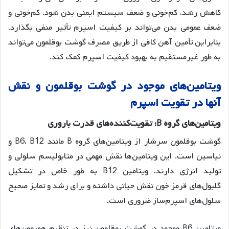
کاهش رشد، کم‌خونی و ضعف سیستم ایمنی بدن شود
. کم‌خونی و
ضعف عمومی بدن می‌تواند بر کیفیت اسپرم تأثیر منفی بگذارد،
بنابراین تأمین آهن کافی از طریق مصرف گوشت بوقلمون می‌تواند
به طور غیرمستقیم به بهبود کیفیت اسپرم کمک کند
.
ویتامین
های
موجود
در
گوشت
بوقلمون
و
نقش
آنها
در
تقویت
اسپرم
ویتامین
های
گروه
B:
تقویت
کننده
های
قدرت
باروری
گوشت بوقلمون سرشار از ویتامین‌های گروه B مانند B6، B12 و
نیاسین است. این ویتامین‌ها نقش مهمی در متابولیسم سلولی و
تولید انرژی دارند
. ویتامین B12 به طور خاص در تشکیل
گلبول‌های قرمز خون نقش حیاتی داشته و برای رشد و تمایز صحیح
سلول‌های اسپرم‌ساز ضروری است
.
ویتامین B6 موجود در گوشت بوقلمون نیز در تنظیم هورمون‌های