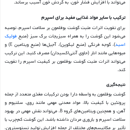
می‌تواند با افزایش فشار خون، به گردش خون آسیب برساند
.
ترکیب
با
سایر
مواد
غذایی
مفید
برای
اسپرم
برای تقویت اثرات مثبت گوشت بوقلمون بر سلامت اسپرم، توصیه
می‌شود این گوشت را به همراه سبزیجات برگ سبز (منبع
فولیک
اسید
)، گوجه فرنگی (منبع لیکوپن)، آجیل‌ها (منبع ویتامین E) و
میوه‌هایی مانند انار (حاوی آنتی‌اکسیدان) مصرف کنید. این ترکیب
می‌تواند اثرات مثبت گوشت بوقلمون بر کیفیت اسپرم را تقویت
کند
.
نتیجه
گیری
گوشت بوقلمون به واسطه دارا بودن ترکیبات مغذی متعدد از جمله
پروتئین با کیفیت بالا، مواد معدنی مهمی مانند روی، سلنیوم و
آهن، و همچنین ویتامین‌های گروه B، می‌تواند نقش مهمی در بهبود
سلامت اسپرم و باروری مردان داشته باشد. این گوشت کم‌چرب با
تأثیر بر مکانیسم‌های مختلف از جمله افزایش تولید تستوسترون،