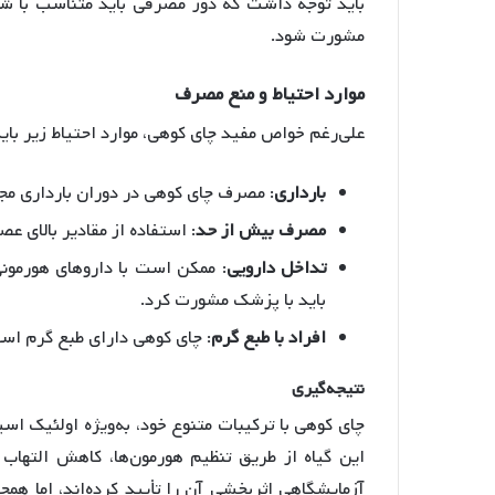
باید توجه داشت که دوز مصرفی باید متناسب با ش
مشورت شود.
موارد
احتیاط
و
منع
مصرف
علی‌رغم خواص مفید چای کوهی، موارد احتیاط زیر بای
بارداری
: مصرف چای کوهی در دوران بارداری مج
مصرف
بیش
از
حد
: استفاده از مقادیر بالای ع
تداخل
دارویی
: ممکن است با داروهای هورمون
باید با پزشک مشورت کرد.
افراد
با
طبع
گرم
: چای کوهی دارای طبع گرم است
نتیجه
گیری
چای کوهی با ترکیبات متنوع خود، به‌ویژه اولئیک اسی
این گیاه از طریق تنظیم هورمون‌ها، کاهش التهاب
آزمایشگاهی اثربخشی آن را تأیید کرده‌اند، اما ه