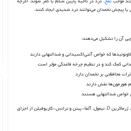
انند موجب
نفخ
، درد در ناحیه پایین شکم یا کمر شوند
. اگرچه
 یا پیچش تخمدان می‌توانند درد شدیدی ایجاد کنند
.
یی آن را تشکیل می‌دهند:
 فلاونوئیدها که خواص آنتی‌اکسیدانی و ضدالتهابی دارند
مدانی کمک کند و در تنظیم چرخه قاعدگی مؤثر است
ثرات محافظتی بر تخمدان دارد
یم هورمون‌ها نقش دارند
ی خواص ضدالتهابی هستند
آنالیز اسانس چای کوهی نشان می‌دهد ترکیباتی مانند ژرماکرین D، تیمول، آلفا-پینن و ترانس-کاریوفیلن از اجزای