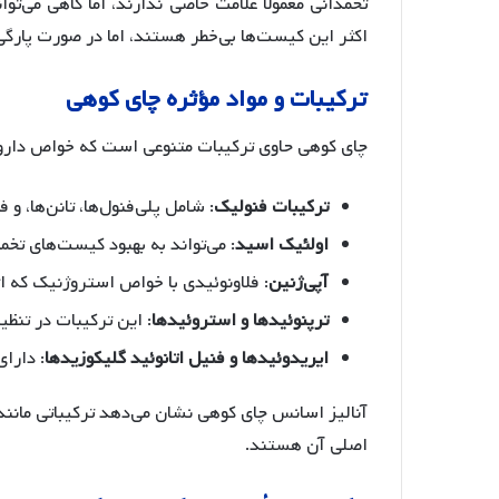
تخمدانی معمولاً علامت خاصی ندارند، اما گاهی می‌تو
اکثر این کیست‌ها بی‌خطر هستند، اما در صورت پارگی
ترکیبات
و
مواد
مؤثره
چای
کوهی
چای کوهی حاوی ترکیبات متنوعی است که خواص دارو
ترکیبات
فنولیک
: شامل پلی‌فنول‌ها، تانن‌ها، و
اولئیک
اسید
: می‌تواند به بهبود کیست‌های تخ
آپی
ژنین
: فلاونوئیدی با خواص استروژنیک که ا
ترپنوئیدها
و
استروئیدها
: این ترکیبات در تنظ
ایریدوئیدها
و
فنیل
اتانوئید
گلیکوزیدها
: دارا
اصلی آن هستند
.