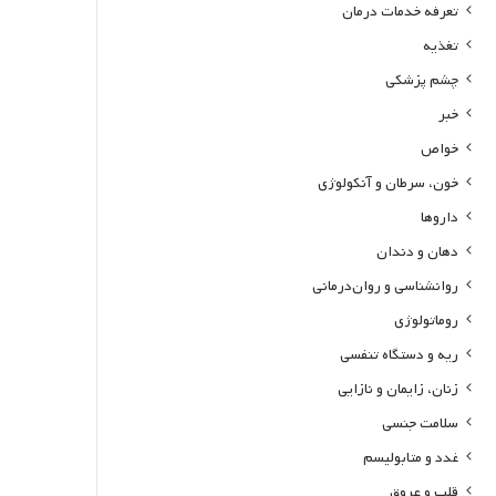
تعرفه خدمات درمان
تغذیه
چشم پزشکی
خبر
خواص
خون، سرطان و آنکولوژی
داروها
دهان و دندان
روانشناسی و روان‌درمانی
روماتولوژی
ریه و دستگاه تنفسی
زنان، زایمان و نازایی
سلامت جنسی
غدد و متابولیسم
قلب و عروق