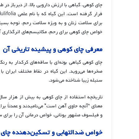
چای کوهی، گیاهی با ارزش دارویی بالا، از دیرباز در
برای سلامت زنان و به ویژه سلامت رحم، توجه بسیا
خواص چای کوهی برای رحم، مکانیسم‌های اثرگذاری آن
معرفی
چای
کوهی
و
پیشینه
تاریخی
آن
چای کوهی گیاهی بوته‌ای با ساقه‌های کرکدار به رن
صخره‌ها می‌روید. این گیاه در نقاط مختلف ایران ب
سنبله زیبا شناخته می‌شود
.
تاریخچه استفاده از چای کوهی به بیش از هزار سال 
معنای “آنچه حاوی آهن است” می‌نامیدند و عمدتاً ب
و فیلسوف مشهور یونانی، خواص درمانی آن را برای س
خواص
ضدالتهابی
و
تسکین
دهنده
چای