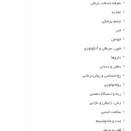
تعرفه خدمات درمان
تغذیه
چشم پزشکی
خبر
خواص
خون، سرطان و آنکولوژی
داروها
دهان و دندان
روانشناسی و روان‌درمانی
روماتولوژی
ریه و دستگاه تنفسی
زنان، زایمان و نازایی
سلامت جنسی
غدد و متابولیسم
قلب و عروق