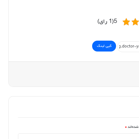
5(1 رای)
کپی لینک
شده‌اند
*