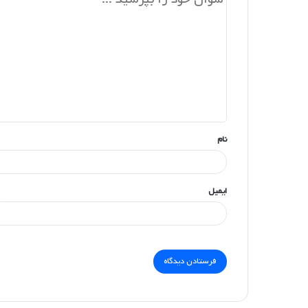
ی
د
گ
ا
ه
*
نام
ایمیل