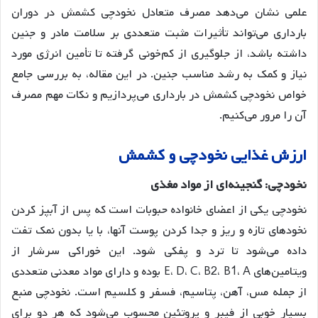
علمی نشان می‌دهد مصرف متعادل نخودچی کشمش در دوران
بارداری می‌تواند تأثیرات مثبت متعددی بر سلامت مادر و جنین
داشته باشد، از جلوگیری از کم‌خونی گرفته تا تأمین انرژی مورد
نیاز و کمک به رشد مناسب جنین. در این مقاله، به بررسی جامع
خواص نخودچی کشمش در بارداری می‌پردازیم و نکات مهم مصرف
آن را مرور می‌کنیم.
ارزش
غذایی
نخودچی
و
کشمش
نخودچی
:
گنجینه
ای
از
مواد
مغذی
نخودچی یکی از اعضای خانواده حبوبات است که پس از آبپز کردن
نخودهای تازه و ریز و جدا کردن پوست آنها، با یا بدون نمک تفت
داده می‌شود تا ترد و پفکی شود
. این خوراکی سرشار از
ویتامین‌های E، D، C، B2، B1، A بوده و دارای مواد معدنی متعددی
از جمله مس، آهن، پتاسیم، فسفر و کلسیم است
. نخودچی منبع
بسیار خوبی از فیبر و پروتئین محسوب می‌شود که هر دو برای