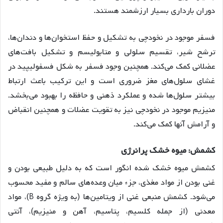
دوران بارداری بسیار ارزشمند هستند
.
فسفر موجود در نخودچی به تشکیل و حفظ استخوان‌ها و دندان‌ها،
ترشح شیر، تقسیم سلولی و متابولیسم و تشکیل بافت‌های
عضلانی کمک می‌کند
. همچنین وجود فسفر به شکل فسفولیپید در
غشای سلول‌های مغز ضروری است و این ترکیب باعث ارتباط
بیشتر سلول‌ها شده و عملکرد ذهنی و حافظه را بهبود می‌بخشد
.
منیزیم موجود در نخودچی نیز به تقویت عضلات و همچنین انقباض
و آرامش آنها کمک می‌کند
.
کشمش
:
میوه
خشک
پرانرژی
کشمش میوه خشک شده انگور است که به دلیل طبیعی بودن و
غنی بودن از مواد مغذی، جزء میان وعده‌های سالم و مفید محسوب
می‌شود
. کشمش منبعی غنی از ویتامین‌ها (به ویژه گروه B)، مواد
معدنی (از جمله کلسیم، پتاسیم، آهن و منیزیم)، آنتی