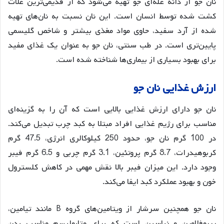
نان جو از دانه غله‌ای جو تهیه می‌شود که از قدیمی‌ترین غلات
کشت شده توسط انسان است. این نان نسبت به نان‌های تهیه
شده از آرد سفید، حاوی مواد مغذی بیشتر و شاخص گلیسمی
پایین‌تری است. در طب سنتی، نان جو به عنوان یک غذای مفید
برای بهبود بسیاری از بیماری‌ها شناخته شده است
.
ارزش
غذایی
نان
جو
نان جو دارای ارزش غذایی بالایی است که آن را به گزینه‌ای
مناسب برای رژیم غذایی افراد مبتلا به کبد چرب تبدیل می‌کند.
در 100 گرم نان جو، حدود 250 کیلوکالری انرژی، 47.5 گرم
کربوهیدرات، 8.7 گرم پروتئین، 3.1 گرم چربی و 6.5 گرم فیبر
وجود دارد
. این میزان فیبر بالا نقش مهمی در کاهش کلسترول
خون و بهبود عملکرد کبد ایفا می‌کند.
نان جو همچنین سرشار از ویتامین‌های گروه B مانند تیامین،
ریبوفلاوین و نیاسین است که برای متابولیسم مناسب بدن