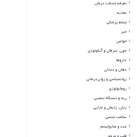
تعرفه خدمات درمان
تغذیه
چشم پزشکی
خبر
خواص
خون، سرطان و آنکولوژی
داروها
دهان و دندان
روانشناسی و روان‌درمانی
روماتولوژی
ریه و دستگاه تنفسی
زنان، زایمان و نازایی
سلامت جنسی
غدد و متابولیسم
قلب و عروق