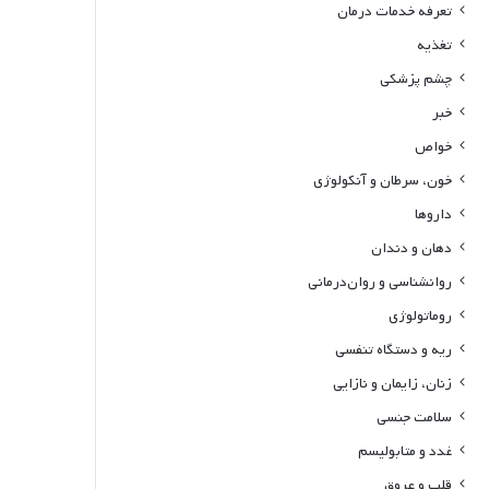
تعرفه خدمات درمان
تغذیه
چشم پزشکی
خبر
خواص
خون، سرطان و آنکولوژی
داروها
دهان و دندان
روانشناسی و روان‌درمانی
روماتولوژی
ریه و دستگاه تنفسی
زنان، زایمان و نازایی
سلامت جنسی
غدد و متابولیسم
قلب و عروق