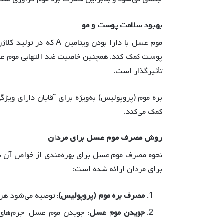
بهبود
سلامت
پوست
و
مو
موم عسل با دارا بودن وی
پوست کمک کند
. همچنین خاصیت ضد التهابی موم ع
تأثیرگذار است
.
بره موم (پروپولیس) به‌ویژه برای آقایان دارای وی
کمک می‌کند
.
روش
مصرف
موم
عسل
برای
مردان
نحوه مصرف موم عسل برای بهره‌مندی از خواص آن 
برای مردان ارائه شده است:
مصرف
بره
موم
(
پروپولیس
)
: توصیه می‌شود هر 6 ساعت یک قاشق مرباخوری بره موم مصرف ش
جویدن
موم
عسل
: جویدن موم عسل، جرم‌های د