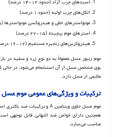
اسیدهای چرب آزاد (حدود ۱۲-۱۴ درصد)
الکل‌های چرب اولیه (حدود ۱ درصد)
مونواسترهای خطی و هیدروکسی مونواسترها (۳۵-۴۵ درصد)
استرهای موم پیچیده (۱۵-۲۷ درصد)
هیدروکربن‌های زنجیره مستقیم (۱۲-۱۶ درصد)
موم زنبور عسل معمولاً به دو نوع زرد و سفید در باز
بوی مشخص عسل از آن استشمام می‌شود، در حالی که
ملایمی از عسل دارد
.
ترکیبات
و
ویژگی
های
عمومی
موم
عسل
موم عسل حاوی ویتامین A و ترکیبات ضد باکتری است که برای سلامتی انسان بسیار مفید است
همچنین دارای خواص ضد التهابی قابل توجهی است 
مناسب می‌سازد
.