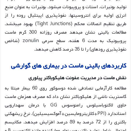
تولید بوتیرات، استات و پروپیونات میشود. بوتیرات به عنوان منبع
انرژی اولیه برای انتروسیتها، نفوذپذیری اپیتلیال روده را از
طریق تنظیم اتصالات محکم (Tight Junctions) بهبود میبخشد.
مطالعات بالینی نشان میدهد مصرف روزانه 300 گرم ماست
پروبیوتیک به مدت 6 هفته، سطح سرمی zonulin (شاخص
نفوذپذیری رودهای) را تا 35 درصد کاهش میدهد
.
کاربردهای بالینی ماست در بیماری های گوارشی
نقش
ماست
در
مدیریت
عفونت
هلیکوباکتر
پیلوری
مطالعه کارآزمایی تصادفی شده دوسوکور روی 60 بیمار مبتلا به
گاستریت ناشی از هلیکوباکتر نشان داد که مصرف همزمان ماست
حاوی لاکتوباسیلوس رامنوسوس GG با درمان سهدارویی
استاندارد (PPI+کلاریترومایسین+آموکسیسیلین)، نرخ ریشهکنی
باکتری را از 72 درصد به 89 درصد افزایش میدهد
. مکانیسم
احتمالی شامل تولید باکتریوسینهای مهارکننده مانند لاکتوسین B و