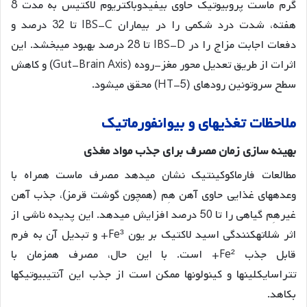
گرم ماست پروبیوتیک حاوی بیفیدوباکتریوم لاکتیس به مدت 8
هفته، شدت درد شکمی را در بیماران IBS-C تا 32 درصد و
دفعات اجابت مزاج را در IBS-D تا 28 درصد بهبود میبخشد
. این
اثرات از طریق تعدیل محور مغز-روده (Gut-Brain Axis) و کاهش
سطح سروتونین رودهای (5-HT) محقق میشود.
ملاحظات
تغذیهای
و
بیوانفورماتیک
بهینه سازی زمان مصرف برای جذب مواد مغذی
مطالعات فارماکوکینتیک نشان میدهد مصرف ماست همراه با
وعدههای غذایی حاوی آهن هِم (همچون گوشت قرمز)، جذب آهن
غیرهِم گیاهی را تا 50 درصد افزایش میدهد. این پدیده ناشی از
اثر شلاتهکنندگی اسید لاکتیک بر یون Fe³+ و تبدیل آن به فرم
قابل جذب Fe²+ است
. با این حال، مصرف همزمان با
تتراسایکلینها و کینولونها ممکن است از جذب این آنتیبیوتیکها
بکاهد.