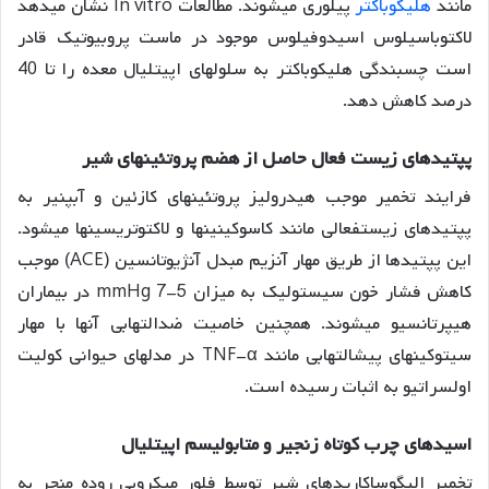
مانند
هلیکوباکتر
پیلوری میشوند. مطالعات In vitro نشان میدهد
لاکتوباسیلوس اسیدوفیلوس موجود در ماست پروبیوتیک قادر
است چسبندگی هلیکوباکتر به سلولهای اپیتلیال معده را تا 40
درصد کاهش دهد
.
پپتیدهای زیست فعال حاصل از هضم پروتئینهای شیر
فرایند تخمیر موجب هیدرولیز پروتئینهای کازئین و آبپنیر به
پپتیدهای زیستفعالی مانند کاسوکینینها و لاکتوتریسینها میشود.
این پپتیدها از طریق مهار آنزیم مبدل آنژیوتانسین (ACE) موجب
کاهش فشار خون سیستولیک به میزان 5-7 mmHg در بیماران
هیپرتانسیو میشوند
. همچنین خاصیت ضدالتهابی آنها با مهار
سیتوکینهای پیشالتهابی مانند TNF-α در مدلهای حیوانی کولیت
اولسراتیو به اثبات رسیده است
.
اسیدهای چرب کوتاه زنجیر و متابولیسم اپیتلیال
تخمیر الیگوساکاریدهای شیر توسط فلور میکروبی روده منجر به