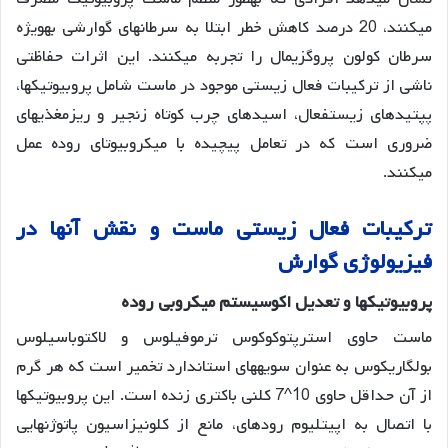
میکنند، 20 درصد کاهش خطر ابتلا به سرطانهای گوارشی بهویژه
سرطان کولون پروگزیمال را تجربه میکنند
. این اثرات حفاظتی
ناشی از ترکیبات فعال زیستی موجود در ماست شامل پروبیوتیکها،
پپتیدهای زیستفعال، اسیدهای چرب کوتاه زنجیر و ریزمغذیهای
ضروری است که در تعامل پیچیده با میکروبیوتای روده عمل
میکنند
.
ترکیبات
فعال
زیستی
ماست
و
نقش
آنها
در
فیزیولوژی
گوارش
پروبیوتیکها
و
تعدیل
اکوسیستم
میکروبی
روده
ماست حاوی استرپتوکوکوس ترموفیلوس و لاکتوباسیلوس
بولگاریکوس به عنوان سویههای استاندارد تخمیر است که هر گرم
از آن حداقل حاوی 10^7 کلنی باکتری زنده است
. این پروبیوتیکها
با اتصال به اپیتلیوم رودهای، مانع از کلونیزاسیون پاتوژنهایی