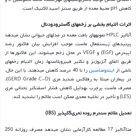
کاهش pH محیط معده از طریق سنتز اسید لاکتیک است.
اثرات التیام بخشی بر زخمهای گاسترودودنال
آنالیز HPLC نمونههای بافت معده در مدلهای حیوانی نشان میدهد
پپتیدهای زیستفعال ماست موجب افزایش بیان فاکتور رشد
اپیدرمی (EGF) و VEGF در محل زخم میشوند. این فاکتورها از
طریق القای آنژیوژنز و تکثیر فیبروبلاستها، زمان التیام زخمهای
ناشی از
ایندومتاسین
را تا 40 درصد کاهش میدهند
. با این حال،
در بیماران مبتلا به رفلاکس شدید مری (GERD Grade C-D)،
مصرف ماست پرچرب بهدلیل کاهش فشار اسفنکتر تحتانی مری
(LES) و تأخیر در تخلیه معدی ممکن است علائم را تشدید کند
.
تعدیل علائم سندرم روده تحری$کپذیر (IBS)
متاآنالیز 17 مطالعه کارآزمایی نشان میدهد مصرف روزانه 250