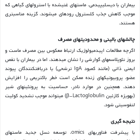
بیماران با دیسلیپیدمی، ماستهای غنیشده با استرولهای گیاهی که
موجب کاهش جذب کلسترول رودهای میشوند، گزینه مناسبتری
هستند.
چالشهای
بالینی
و
محدودیتهای
مصرف
اگرچه مطالعات اپیدمیولوژیک ارتباط معکوس بین مصرف ماست و
بروز نئوپلاسمهای گوارشی را نشان میدهند، اما در بیماران با نقص
ایمنی ذاتی (مانند کمبود IgA ترشحی) یا دریافتکنندگان پیوند
عضو، پروبیوتیکهای زنده ممکن است خطر باکتریمی را افزایش
دهند
. همچنین در موارد نادر، حساسیت به پروتئینهای شیر
(بهویژه کازئین β-Lactoglobulin) میتواند موجب تشدید کولیت
لنفوسیتی شود.
نتیجه گیری
با پیشرفت فناوریهای omics، توسعه نسل جدید ماستهای