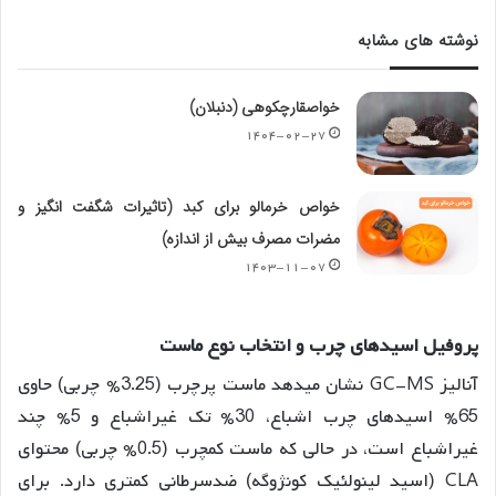
نوشته های مشابه
خواصقارچکوهی (دنبلان)
۱۴۰۴-۰۲-۲۷
خواص خرمالو برای کبد (تاثیرات شگفت انگیز و
مضرات مصرف بیش از اندازه)
۱۴۰۳-۱۱-۰۷
پروفیل
اسیدهای
چرب
و
انتخاب
نوع
ماست
آنالیز GC-MS نشان میدهد ماست پرچرب (3.25% چربی) حاوی
65% اسیدهای چرب اشباع، 30% تک غیراشباع و 5% چند
غیراشباع است، در حالی که ماست کمچرب (0.5% چربی) محتوای
CLA (اسید لینولئیک کونژوگه) ضدسرطانی کمتری دارد
. برای