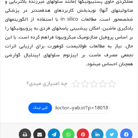
عملکردی حاوی پستبیوتیکها (مانند سلولهای غیرزنده باکتریایی و
متابولیتهای آنها) نویدبخش کاربردهای هدفمندتر در پزشکی
شخصمحور است. مطالعات in silico با استفاده از الگوریتمهای
یادگیری ماشین، امکان پیشبینی پاسخهای فردی به پروبیوتیکها را
بر اساس پروفیل متاژنومیک میکروبیوتا فراهم کرده است. با این
حال، نیاز به مطالعات طولانیمدت کوهورت برای ارزیابی اثرات
تجمعی مصرف ماست بر اپیژنوم سلولهای اپیتلیال گوارشی
همچنان احساس میشود.
چه امتیازی میدی؟
کپی لینک
فیسبوک
توییتر
لینکداین
پینتریست
واتس آپ
تلگرام
اشتراک گذاری با ایمیل
چاپ