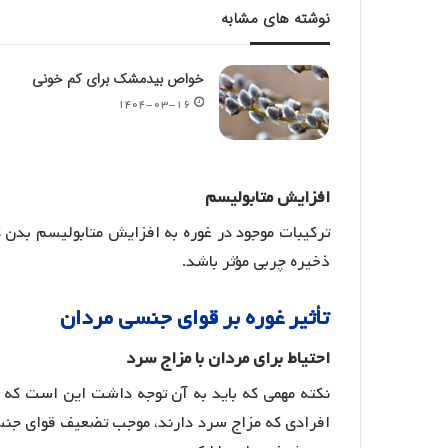
نوشته های مشابه
خواص بیدمشک برای کم خونی
۱۴۰۴-۰۳-۱۶
افزایش
متابولیسم
ترکیبات موجود در غوره به افزایش متابولیسم بدن کم
ذخیره چربی مؤثر باشد
.
تأثیر
غوره
بر
قوای
جنسی
مردان
احتیاط
برای
مردان
با
مزاج
سرد
نکته مهمی که باید به آن توجه داشت این است ک
افرادی که مزاج سرد دارند، موجب تضعیف قوای جن