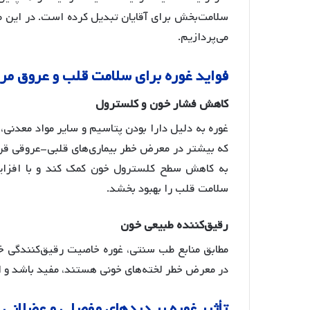
سلامت‌بخش برای آقایان تبدیل کرده است. در این مق
می‌پردازیم.
فواید
غوره
برای
سلامت
قلب
و
عروق
مر
کاهش
فشار
خون
و
کلسترول
غوره به دلیل دارا بودن پتاسیم و سایر مواد معدنی
که بیشتر در معرض خطر بیماری‌های قلبی-عروقی قرا
سلامت قلب را بهبود بخشد
.
رقیق
کننده
طبیعی
خون
مطابق منابع طب سنتی، غوره خاصیت رقیق‌کنندگی خ
در معرض خطر لخته‌های خونی هستند، مفید باشد و از
تأثیر
غوره
بر
دردهای
مفصلی
و
عضلانی