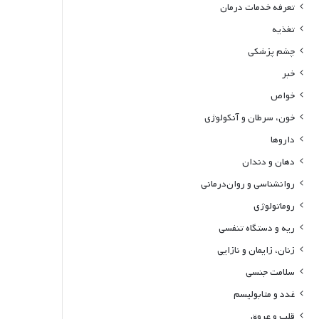
تعرفه خدمات درمان
تغذیه
چشم پزشکی
خبر
خواص
خون، سرطان و آنکولوژی
داروها
دهان و دندان
روانشناسی و روان‌درمانی
روماتولوژی
ریه و دستگاه تنفسی
زنان، زایمان و نازایی
سلامت جنسی
غدد و متابولیسم
قلب و عروق