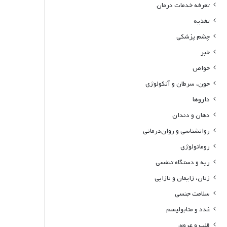
تعرفه خدمات درمان
تغذیه
چشم پزشکی
خبر
خواص
خون، سرطان و آنکولوژی
داروها
دهان و دندان
روانشناسی و روان‌درمانی
روماتولوژی
ریه و دستگاه تنفسی
زنان، زایمان و نازایی
سلامت جنسی
غدد و متابولیسم
قلب و عروق