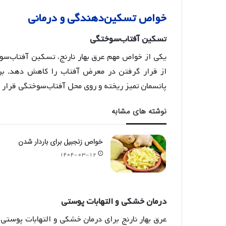
خواص
تسکین
دهندگی
و
درمانی
تسکین
آفتاب
سوختگی
یکی از خواص مهم عرق بهار نارنج، تسکین آفتاب‌س
از قرار گرفتن در معرض آفتاب را کاهش دهد
. ب
پانسمان تمیز ریخته و روی محل آفتاب‌سوختگی قرار داد تا ویتامین C و خواص آرامبخشی 
نوشته های مشابه
خواص زنجبیل برای باردار شدن
۱۴۰۴-۰۳-۱۲
درمان
خشکی
و
التهابات
پوستی
عرق بهار نارنج برای درمان خشکی و التهابات پوستی 