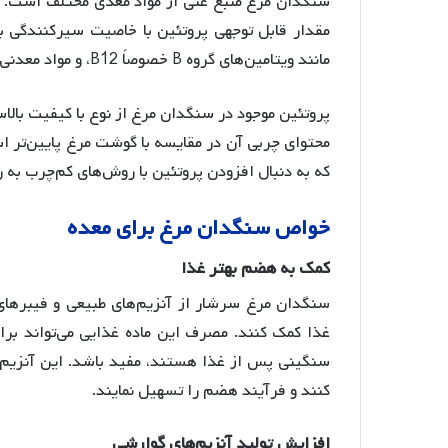
مقدار قابل توجهی پروتئین با خاصیت سیرکنندگی بال
مانند ویتامین‌های گروه B خصوصاً B12، و مواد معدنی همچون روی، سلنیوم، آهن و فسفر است
پروتئین موجود در سنگدان مرغ از نوع با کیفیت بالا
محتوای چربی آن در مقایسه با گوشت مرغ پایین‌تر ا
که به دنبال افزودن پروتئین با روش‌های کم‌چرب به 
خواص
سنگدان
مرغ
برای
معده
کمک
به
هضم
بهتر
غذا
سنگدان مرغ سرشار از آنزیم‌های طبیعی و فیبرهای
غذا کمک کنند. مصرف این ماده غذایی می‌تواند برا
سنگینی پس از غذا هستند، مفید باشد
. این آنزیم
کنند و فرآیند هضم را تسهیل نمایند.
افزایش
تولید
آنزیم
های
گوارشی