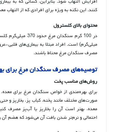
افزایش التهاب شود. بنابراین، کسانی که به بیما
کنند
. این نکته به ویژه برای افرادی که از التهاب مع
محتوای
بالای
کلسترول
میلی‌گرم) است
. افراد مبتلا به بیماری‌های قلبی-عر
مصرف سنگدان مرغ محتاط باشند.
توصیه
های
مصرف
سنگدان
مرغ
برای
به
روش
های
مناسب
پخت
برای بهره‌مندی از خواص سنگدان مرغ برای معده،
صورت‌های مختلف مانند پخته، کباب پز، بخارپز و حت
معده، بهتر است آن را بخارپز یا آب‌پز مصرف کنی
احتمالی و نرم‌تر شدن بافت آن می‌شود که هضم آن را