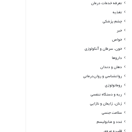
تعرفه خدمات درمان
تغذیه
چشم پزشکی
خبر
خواص
خون، سرطان و آنکولوژی
داروها
دهان و دندان
روانشناسی و روان‌درمانی
روماتولوژی
ریه و دستگاه تنفسی
زنان، زایمان و نازایی
سلامت جنسی
غدد و متابولیسم
قلب و عروق