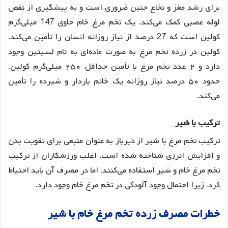
برای رشد مغز و نخاع جنین ضروری است و به پیشگیری از نقص
لوله عصبی کمک می‌کند
. یک تخم مرغ خام حاوی 147 میلی‌گرم
کولین است که 27 درصد از نیاز روزانه انسان را تأمین می‌کند
.
کولین در زرده تخم مرغ به صورت ماده‌ای به نام لسیتین وجود
دارد و ۲ عدد تخم مرغ با تأمین حداقل ۲۵۰ میلی‌گرم کولین،
حدود ۵۰ درصد نیاز روزانه یک خانم باردار و شیرده را تأمین
می‌کند
.
ترکیب
با
شیر
ترکیب تخم مرغ با شیر از دیرباز به عنوان منبعی برای تقویت بدن
و افزایش انرژی شناخته شده است. اغلب ورزشکاران از ترکیب
تخم مرغ خام و شیر استفاده می‌کنند، اما در مصرف آن باید احتیاط
کرد، زیرا احتمال وجود آلودگی در تخم مرغ خام وجود دارد
.
خطرات
مصرف
زرده
تخم
مرغ
خام
با
شیر