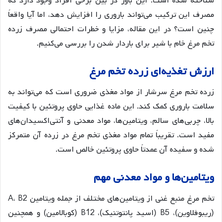
شناخته شده است. این باور در بین برخی افراد وجود دارد که
مصرف این ترکیب می‌تواند باروری را افزایش دهد، اما آیا واقعاً
چنین است؟ در این مقاله، مزایا و خطرات احتمالی مصرف زرده
تخم مرغ خام با شیر برای باردار شدن را بررسی می‌کنیم.
ارزش
تغذیه
ای
زرده
تخم
مرغ
زرده تخم مرغ سرشار از مواد مغذی ضروری است که می‌تواند به
سلامت باروری کمک کند. این ماده غذایی حاوی پروتئین با کیفیت
بالا، چربی‌های سالم، ویتامین‌ها، مواد معدنی و آنتی‌اکسیدان‌های
مفید است
. تقریباً تمام مواد مغذی تخم مرغ در زرده آن متمرکز
شده و سفیده آن عمدتاً حاوی پروتئین خالص است
.
ویتامین
ها
و
مواد
معدنی
مهم
تخم مرغ منبع غنی از ویتامین‌های مختلف از جمله ویتامین A، B2
(ریبوفلاوین)، B5 (اسید پانتوتنیک)، B12 (کوبالامین) و همچنین