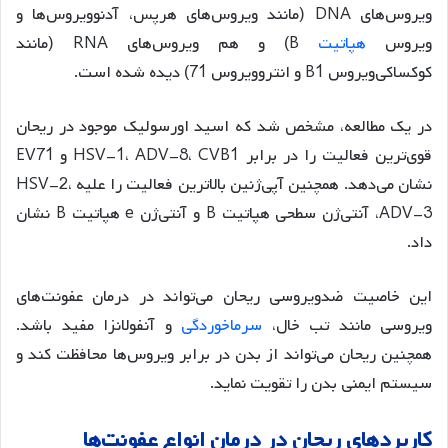
ویروس‌های DNA (مانند ویروس‌های هرپس، آدنوویروس‌ها و
ویروس
هپاتیت
B) و هم ویروس‌های RNA (مانند
کوکساکی‌ویروس B1 و انتروویروس 71) دیده شده است
.
در یک مطالعه، مشخص شد که اسید اورسولیک موجود در ریحان
قوی‌ترین فعالیت را در برابر HSV-1، ADV-8، CVB1 و EV71
نشان می‌دهد. همچنین آپی‌ژنین بالاترین فعالیت را علیه HSV-2،
ADV-3، آنتی‌ژن سطحی هپاتیت B و آنتی‌ژن e هپاتیت B نشان
داد
.
این خاصیت ضدویروسی ریحان می‌تواند در درمان عفونت‌های
ویروسی مانند تب خال،
سرماخوردگی
و آنفولانزا مفید باشد
.
همچنین ریحان می‌تواند از بدن در برابر ویروس‌ها محافظت کند و
سیستم ایمنی بدن را تقویت نماید
.
کاربردهای
ریحان
در
درمان
انواع
عفونت
ها