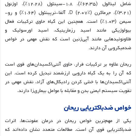
شامل لینالول (۶۴.۳۵٪)، ۱،۸-سینئول (۱۲.۲۸٪)، اوژنول
(۳.۲۱٪)، جرماکرن D (۲.۰۷٪)، آلفا-ترپینئول (۱.۶۴٪) و رو-
سیمن (۱.۰۳٪) است
. همچنین این گیاه حاوی ترکیبات فعال
بیولوژیکی مانند اسید رزمارینیک، اسید اورسولیک و
فلاونوئیدهایی مانند آپی‌ژنین است که نقش مهمی در خواص
ضدمیکروبی آن دارند
.
ریحان علاوه بر ترکیبات فرار، حاوی آنتی‌اکسیدان‌های قوی است
که آن را به یک گیاه دارویی ارزشمند تبدیل کرده است. این
آنتی‌اکسیدان‌ها با خنثی کردن رادیکال‌های آزاد، نقش مهمی در
تقویت سیستم ایمنی بدن و مقابله با عوامل بیماری‌زا دارند
.
خواص
ضدباکتریایی
ریحان
یکی از مهم‌ترین خواص ریحان در درمان عفونت‌ها، اثرات
ضدباکتریایی قوی آن است. مطالعات متعدد نشان داده‌اند که