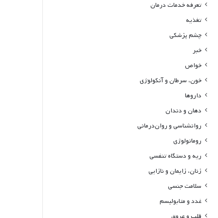
تعرفه خدمات درمان
تغذیه
چشم پزشکی
خبر
خواص
خون، سرطان و آنکولوژی
داروها
دهان و دندان
روانشناسی و روان‌درمانی
روماتولوژی
ریه و دستگاه تنفسی
زنان، زایمان و نازایی
سلامت جنسی
غدد و متابولیسم
قلب و عروق