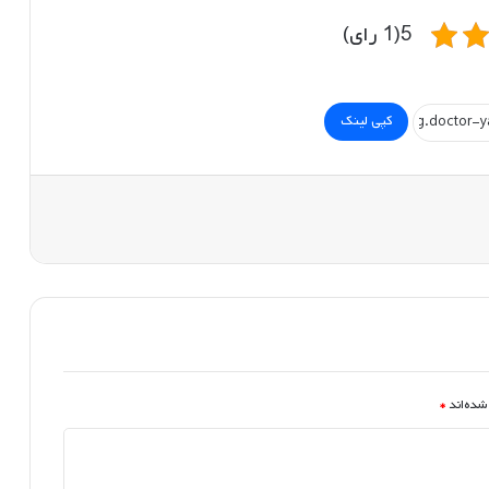
5(1 رای)
کپی لینک
شده‌اند
*