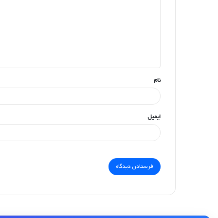
د
گ
ا
ه
*
نام
ایمیل