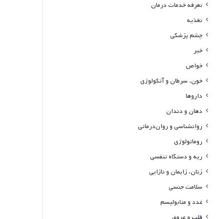
تعرفه خدمات درمان
تغذیه
چشم پزشکی
خبر
خواص
خون، سرطان و آنکولوژی
داروها
دهان و دندان
روانشناسی و روان‌درمانی
روماتولوژی
ریه و دستگاه تنفسی
زنان، زایمان و نازایی
سلامت جنسی
غدد و متابولیسم
قلب و عروق