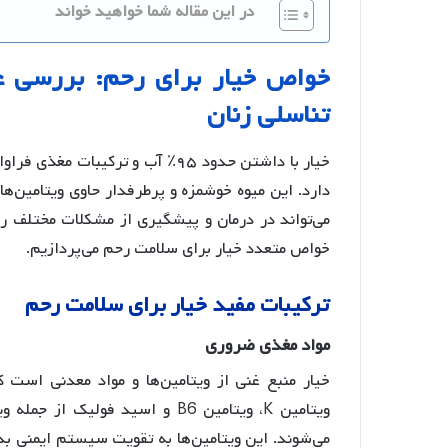
در این مقاله شما خواهید خواند
خواص
خیار
برای
رحم
:
بررسی
ع
تناسلی
زنان
خیار با داشتن حدود ۹۵٪ آب و ترک
دارد. این میوه خوشمزه و پرطرفدار حاوی ویتامین‌ها
می‌تواند در درمان و پیشگیری از مشکلات مختلف رح
خواص متعدد خیار برای سلامت رحم می‌پردازیم.
ترکیبات
مفید
خیار
برای
سلامت
رحم
مواد
مغذی
ضروری
ویتامین K، ویتامین B6 و اسید فو
می‌شوند
. این ویتامین‌ها به تقویت سیستم ایمنی بد