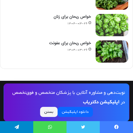
خواص ریحان برای زنان
۱۴۰۴-۰۳-۲۶
خواص ریحان برای عفونت
۱۴۰۴-۰۳-۲۶
© کپی رایت 2026, کلیه حقوق مادی و معنوی این مجله و کلیه خدمات آن محفوظ و متعلق
نوبت‌دهی و مشاوره آنلاین با پزشکان متخصص و فوق‌تخصص
به دکتریاب است و بازنشر مطالب این سایت تنها با ذکر منبع و لینک به این سایت مجاز
در
اپلیکیشن دکتریاب
می‌باشد |
دکتریاب
دانلود اپلیکیشن
بستن
یسبوک
توییتر
واتس آپ
تلگرام