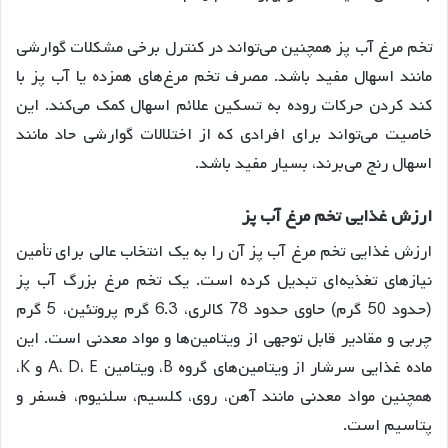
تخم مرغ آب پز همچنین می‌تواند در کنترل برخی مشکلات گوارشی
مانند اسهال مفید باشد. مصرف تخم مرغ‌های همزده یا آب پز با
کند کردن حرکات روده به تسکین علائم اسهال کمک می‌کند
. این
خاصیت می‌تواند برای افرادی که از اختلالات گوارشی حاد مانند
اسهال رنج می‌برند، بسیار مفید باشد.
ارزش
غذایی
تخم
مرغ
آب
پز
ارزش غذایی تخم مرغ آب پز آن را به یک انتخاب عالی برای تأمین
نیازهای تغذیه‌ای تبدیل کرده است. یک تخم مرغ بزرگ آب پز
(حدود 50 گرم) حاوی حدود 78 کالری، 6.3 گرم پروتئین، 5 گرم
چربی و مقادیر قابل توجهی از ویتامین‌ها و مواد معدنی است
. این
ماده غذایی سرشار از ویتامین‌های گروه B، ویتامین A، D، E و K،
همچنین مواد معدنی مانند آهن، روی، کلسیم، سلنیوم، فسفر و
پتاسیم است
.