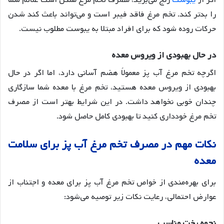
اگر از
یبوست
رنج می‌برید، مصرف تخم مرغ ممکن است علائم شما
را بدتر کند
. تخم مرغ فاقد فیبر است و می‌تواند باعث کند شدن
حرکات روده شود که برای افراد مبتلا به یبوست مطلوب نیست.
در
حال
بهبودی
از
ویروس
معده
اگرچه تخم مرغ آب پز معمولاً هضم آسانی دارد، اما اگر در حال
بهبودی از ویروس معده هستید، تخم مرغ با معده شما سازگاری
چندان خوبی نخواهد داشت
. در این شرایط بهتر است از مصرف
تخم مرغ خودداری کنید تا بهبودی کامل حاصل شود.
نکات
مهم
در
مصرف
تخم
مرغ
آب
پز
برای
سلامت
معده
برای بهره‌مندی از خواص تخم مرغ آب پز برای معده و اجتناب از
عوارض احتمالی، رعایت نکات زیر توصیه می‌شود:
نحوه
پخت
مناسب