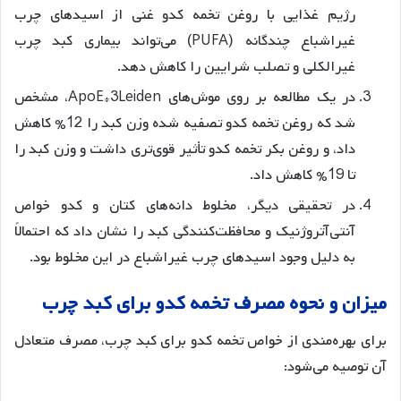
رژیم غذایی با روغن تخمه کدو غنی از اسیدهای چرب
غیراشباع چندگانه (PUFA) می‌تواند بیماری کبد چرب
غیرالکلی و تصلب شرایین را کاهش دهد
.
در یک مطالعه بر روی موش‌های ApoE*3Leiden، مشخص
شد که روغن تخمه کدو تصفیه شده وزن کبد را 12% کاهش
داد، و روغن بکر تخمه کدو تأثیر قوی‌تری داشت و وزن کبد را
تا 19% کاهش داد
.
در تحقیقی دیگر، مخلوط دانه‌های کتان و کدو خواص
آنتی‌آتروژنیک و محافظت‌کنندگی کبد را نشان داد که احتمالاً
به دلیل وجود اسیدهای چرب غیراشباع در این مخلوط بود
.
میزان
و
نحوه
مصرف
تخمه
کدو
برای
کبد
چرب
برای بهره‌مندی از خواص تخمه کدو برای کبد چرب، مصرف متعادل
آن توصیه می‌شود: