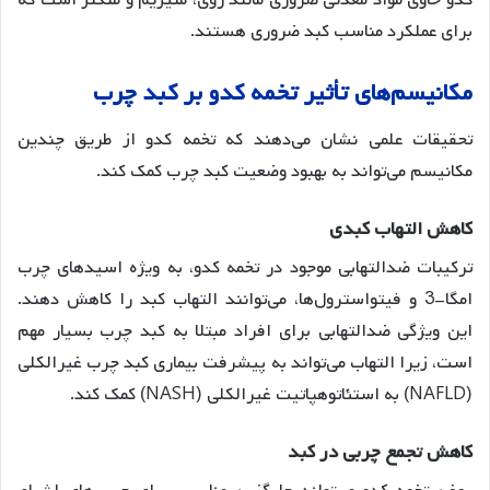
کدو حاوی مواد معدنی ضروری مانند روی، منیزیم و منگنز است که
برای عملکرد مناسب کبد ضروری هستند
.
مکانیسم
های
تأثیر
تخمه
کدو
بر
کبد
چرب
تحقیقات علمی نشان می‌دهند که تخمه کدو از طریق چندین
مکانیسم می‌تواند به بهبود وضعیت کبد چرب کمک کند.
کاهش
التهاب
کبدی
ترکیبات ضدالتهابی موجود در تخمه کدو، به ویژه اسیدهای چرب
امگا-3 و فیتواسترول‌ها، می‌توانند التهاب کبد را کاهش دهند
.
این ویژگی ضدالتهابی برای افراد مبتلا به کبد چرب بسیار مهم
است، زیرا التهاب می‌تواند به پیشرفت بیماری کبد چرب غیرالکلی
(NAFLD) به استئاتوهپاتیت غیرالکلی (NASH) کمک کند
.
کاهش
تجمع
چربی
در
کبد