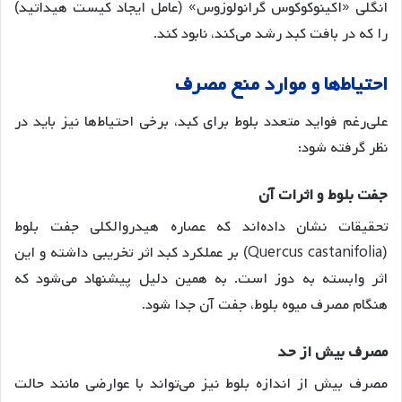
انگلی «اکینوکوکوس گرانولوزوس» (عامل ایجاد کیست هیداتید)
را که در بافت کبد رشد می‌کند، نابود کند
.
احتیاط
ها
و
موارد
منع
مصرف
علی‌رغم فواید متعدد بلوط برای کبد، برخی احتیاط‌ها نیز باید در
نظر گرفته شود:
جفت
بلوط
و
اثرات
آن
تحقیقات نشان داده‌اند که عصاره هیدروالکلی جفت بلوط
(Quercus castanifolia) بر عملکرد کبد اثر تخریبی داشته و این
اثر وابسته به دوز است. به همین دلیل پیشنهاد می‌شود که
هنگام مصرف میوه بلوط، جفت آن جدا شود
.
مصرف
بیش
از
حد
مصرف بیش از اندازه بلوط نیز می‌تواند با عوارضی مانند حالت