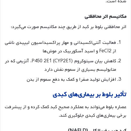
شده است
.
مکانیسم
اثر
محافظتی
اثر محافظتی بلوط بر کبد از طریق چند مکانیسم صورت می‌گیرد:
فعالیت آنتی‌اکسیدانی و مهار پراکسیداسیون لیپیدی ناشی
از FeCl2 و اسید آسکوربیک در موش‌ها
کاهش بیان سیتوکروم P450 2E1 (CYP2E1)، آنزیمی که در
متابولیسم بسیاری از سموم نقش دارد
افزایش تولید صفرا و کمک به دفع سموم از بدن
تأثیر
بلوط
بر
بیماری
های
کبدی
عصاره بلوط می‌تواند به عملکرد صحیح کبد کمک کرده و از پیشرفت
برخی بیماری‌های کبدی جلوگیری کند.
کبد
چرب
غیرالکلی
(NAFLD)