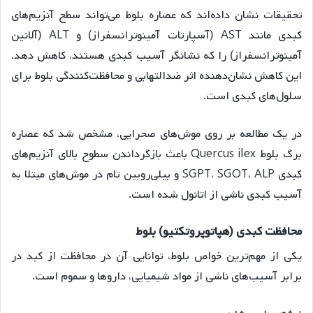
تحقیقات نشان داده‌اند که عصاره بلوط می‌تواند سطح آنزیم‌های
کبدی مانند AST (آسپارتات آمینوترانسفراز) و ALT (آلانین
آمینوترانسفراز) را که نشانگر آسیب کبدی هستند، کاهش دهد.
این کاهش نشان‌دهنده اثر ضدالتهابی و محافظت‌کنندگی بلوط برای
سلول‌های کبدی است
.
در یک مطالعه بر روی موش‌های صحرایی، مشخص شد که عصاره
برگ بلوط Quercus ilex باعث بازگرداندن سطوح بالای آنزیم‌های
کبدی SGPT، SGOT، ALP و بیلی‌روبین تام در موش‌های مبتلا به
آسیب کبدی ناشی از اتانول شده است
.
محافظت
کبدی
(
هپاتوپروتکتیو
)
بلوط
یکی از مهم‌ترین خواص بلوط، توانایی آن در محافظت از کبد در
برابر آسیب‌های ناشی از مواد شیمیایی، داروها و سموم است.