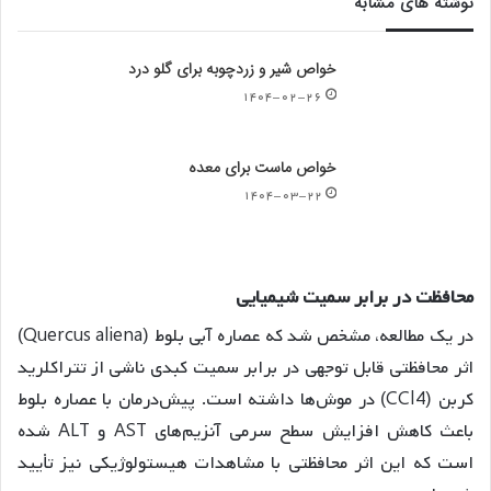
نوشته های مشابه
خواص شیر و زردچوبه برای گلو درد
۱۴۰۴-۰۲-۲۶
خواص ماست برای معده
۱۴۰۴-۰۳-۲۲
محافظت
در
برابر
سمیت
شیمیایی
در یک مطالعه، مشخص شد که عصاره آبی بلوط (Quercus aliena)
اثر محافظتی قابل توجهی در برابر سمیت کبدی ناشی از تتراکلرید
کربن (CCl4) در موش‌ها داشته است. پیش‌درمان با عصاره بلوط
باعث کاهش افزایش سطح سرمی آنزیم‌های AST و ALT شده
است که این اثر محافظتی با مشاهدات هیستولوژیکی نیز تأیید