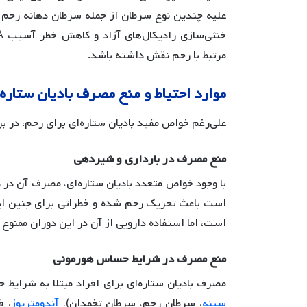
علیه چندین نوع سرطان از جمله سرطان دهانه رحم
مرتبط با رحم نقش داشته باشد.
موارد
احتیاط
و
منع
مصرف
بادیان
ستاره
علی‌رغم خواص مفید بادیان ستاره‌ای برای رحم، در 
منع
مصرف
در
بارداری
و
شیردهی
با وجود خواص متعدد بادیان ستاره‌ای، مصرف آن در د
است باعث تحریک رحم شده و خطراتی برای جنین ای
است، اما استفاده دارویی از آن در این دوران ممنوع
منع
مصرف
در
شرایط
حساس
هورمونی
مصرف بادیان ستاره‌ای برای افراد مبتلا به شرایط
سینه
، سرطان رحم، سرطان تخمدان)،
آندومتریوز
، ف