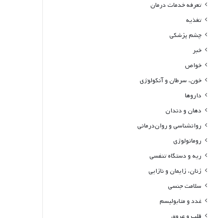
تعرفه خدمات درمان
تغذیه
چشم پزشکی
خبر
خواص
خون، سرطان و آنکولوژی
داروها
دهان و دندان
روانشناسی و روان‌درمانی
روماتولوژی
ریه و دستگاه تنفسی
زنان، زایمان و نازایی
سلامت جنسی
غدد و متابولیسم
قلب و عروق