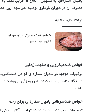
بادیان ستاره‌ای به تسهیل زایمان از طریق کمک به 
مصرف آن در دوران بارداری توصیه نمی‌شود، زیرا مم
نوشته های مشابه
خواص نمک صورتی برای مردان
۱۴۰۴-۰۳-۲۵
خواص
ضدمیکروبی
و
عفونت
زدایی
ترکیبات موجود در بادیان ستاره‌ای خواص ضدباکتریایی
دستگاه تناسلی کمک کنند
. این ویژگی می‌تواند در 
باشد.
خواص
ضدسرطانی
بادیان
ستاره
ای
برای
رحم
تحقیقات اخیر نشان داده‌اند که ترانس آنتول، یکی از