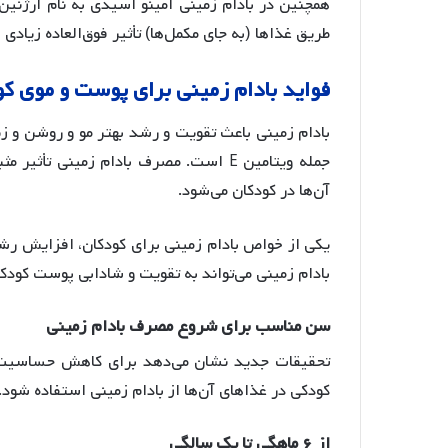
همچنین در بادام زمینی آمینو اسیدی به نام آرژنین
طریق غذاها (به جای مکمل‌ها) تأثیر فوق‌العاده زیادی
فواید
بادام
زمینی
برای
پوست
و
موی
کو
بادام زمینی باعث تقویت و رشد بهتر مو و روشن و ز
جمله ویتامین E است
. مصرف بادام زمینی تأثیر مث
آن‌ها در کودکان می‌شود
.
یکی از خواص بادام زمینی برای کودکان، افزایش رش
بادام زمینی می‌تواند به تقویت و شادابی پوست کودک
سن
مناسب
برای
شروع
مصرف
بادام
زمینی
تحقیقات جدید نشان می‌دهد برای کاهش حساسیت اف
کودکی در غذاهای آن‌ها از بادام زمینی استفاده ش
از
۶
ماهگی
تا
یک
سالگی