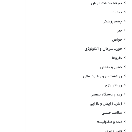
تعرفه خدمات درمان
تغذیه
چشم پزشکی
خبر
خواص
خون، سرطان و آنکولوژی
داروها
دهان و دندان
روانشناسی و روان‌درمانی
روماتولوژی
ریه و دستگاه تنفسی
زنان، زایمان و نازایی
سلامت جنسی
غدد و متابولیسم
قلب و عروق