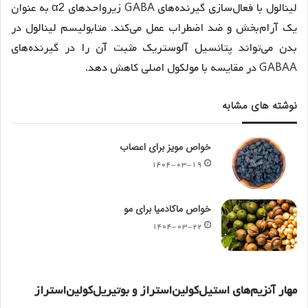
لینالول با فعال‌سازی گیرنده‌های GABA زیرواحدهای α2 به عنوان
یک آرام‌بخش و ضد اضطراب عمل می‌کند
. متابولیسم لینالول در
بدن می‌تواند پتانسیل آلوستریک مثبت آن را در گیرنده‌های
GABAA در مقایسه با مولکول اصلی کاهش دهد
.
نوشته های مشابه
خواص مویز برای اعصاب
۱۴۰۴-۰۳-۱۹
خواص ماکادمیا برای مو
۱۴۰۴-۰۳-۲۲
مهار
آنزیم
های
استیل
کولین
استراز
و
بوتیریل
کولین
استراز