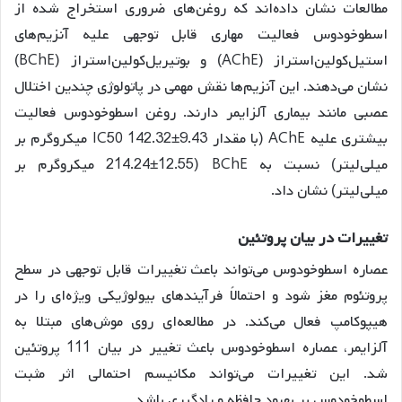
مطالعات نشان داده‌اند که روغن‌های ضروری استخراج شده از
اسطوخودوس فعالیت مهاری قابل توجهی علیه آنزیم‌های
استیل‌کولین‌استراز (AChE) و بوتیریل‌کولین‌استراز (BChE)
نشان می‌دهند
. این آنزیم‌ها نقش مهمی در پاتولوژی چندین اختلال
عصبی مانند بیماری آلزایمر دارند
. روغن اسطوخودوس فعالیت
بیشتری علیه AChE (با مقدار IC50 142.32±9.43 میکروگرم بر
میلی‌لیتر) نسبت به BChE (214.24±12.55 میکروگرم بر
میلی‌لیتر) نشان داد
.
تغییرات
در
بیان
پروتئین
عصاره اسطوخودوس می‌تواند باعث تغییرات قابل توجهی در سطح
پروتئوم مغز شود و احتمالاً فرآیندهای بیولوژیکی ویژه‌ای را در
هیپوکامپ فعال می‌کند
. در مطالعه‌ای روی موش‌های مبتلا به
آلزایمر، عصاره اسطوخودوس باعث تغییر در بیان 111 پروتئین
شد
. این تغییرات می‌تواند مکانیسم احتمالی اثر مثبت
اسطوخودوس بر بهبود حافظه و یادگیری باشد
.