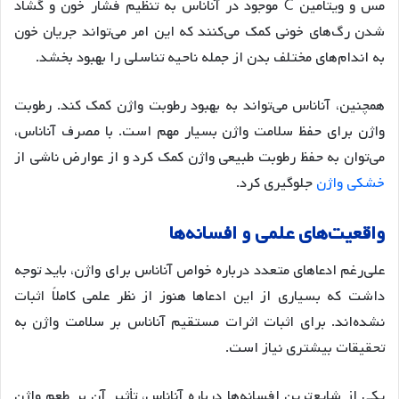
مس و ویتامین C موجود در آناناس به تنظیم فشار خون و گشاد
شدن رگ‌های خونی کمک می‌کنند که این امر می‌تواند جریان خون
به اندام‌های مختلف بدن از جمله ناحیه تناسلی را بهبود بخشد
.
همچنین، آناناس می‌تواند به بهبود رطوبت واژن کمک کند. رطوبت
واژن برای حفظ سلامت واژن بسیار مهم است. با مصرف آناناس،
می‌توان به حفظ رطوبت طبیعی واژن کمک کرد و از عوارض ناشی از
خشکی واژن
جلوگیری کرد
.
واقعیت
های
علمی
و
افسانه
ها
علی‌رغم ادعاهای متعدد درباره خواص آناناس برای واژن، باید توجه
داشت که بسیاری از این ادعاها هنوز از نظر علمی کاملاً اثبات
نشده‌اند. برای اثبات اثرات مستقیم آناناس بر سلامت واژن به
تحقیقات بیشتری نیاز است
.
یکی از شایع‌ترین افسانه‌ها درباره آناناس، تأثیر آن بر طعم واژن