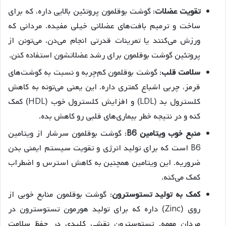
تقویت عضلات
: گوشت بوقلمون پروتئین بالایی داره، که برای
ساخت و ترمیم بافت‌های عضلانی خیلی مفیده. مردانی که
ورزش می‌کنند یا تمرینات قدرتی انجام می‌دن، می‌تونن از
پروتئین گوشت بوقلمون برای رشد عضلاتشون استفاده کنن.
سلامت قلب
: گوشت بوقلمون کم‌چربه و نسبت به گوشت‌های
قرمز، چربی اشباع کمتری داره. این یعنی می‌تونه به کاهش
کلسترول بد (LDL) و افزایش کلسترول خوب (HDL) کمک
کنه و در نتیجه خطر بیماری‌های قلبی رو کاهش بده.
منبع خوب ویتامین B6
: گوشت بوقلمون سرشار از ویتامین
B6 است که برای تولید انرژی و تقویت سیستم ایمنی بدن
ضروریه. این ویتامین همچنین به کاهش استرس و اضطراب
کمک می‌کنه.
کمک به تولید تستوسترون
: گوشت بوقلمون منابع خوبی از
روی (Zinc) داره که برای تولید هورمون تستوسترون در
مردان مهمه. تستوسترون نقشی کلیدی در حفظ سلامت