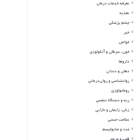
تعرفه خدمات درمان
تغذیه
چشم پزشکی
خبر
خواص
خون، سرطان و آنکولوژی
داروها
دهان و دندان
روانشناسی و روان‌درمانی
روماتولوژی
ریه و دستگاه تنفسی
زنان، زایمان و نازایی
سلامت جنسی
غدد و متابولیسم
قلب و عروق