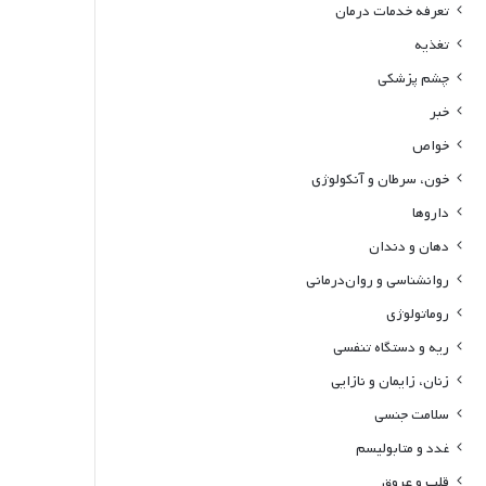
تعرفه خدمات درمان
تغذیه
چشم پزشکی
خبر
خواص
خون، سرطان و آنکولوژی
داروها
دهان و دندان
روانشناسی و روان‌درمانی
روماتولوژی
ریه و دستگاه تنفسی
زنان، زایمان و نازایی
سلامت جنسی
غدد و متابولیسم
قلب و عروق