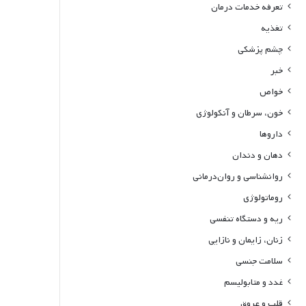
تعرفه خدمات درمان
تغذیه
چشم پزشکی
خبر
خواص
خون، سرطان و آنکولوژی
داروها
دهان و دندان
روانشناسی و روان‌درمانی
روماتولوژی
ریه و دستگاه تنفسی
زنان، زایمان و نازایی
سلامت جنسی
غدد و متابولیسم
قلب و عروق