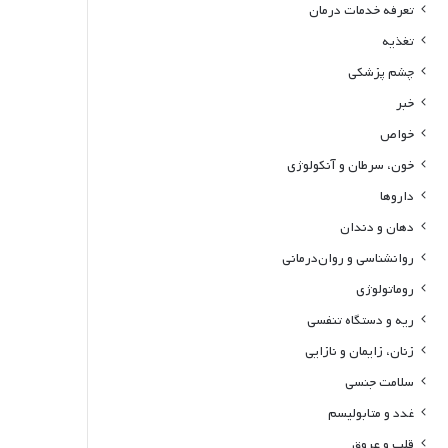
تعرفه خدمات درمان
تغذیه
چشم پزشکی
خبر
خواص
خون، سرطان و آنکولوژی
داروها
دهان و دندان
روانشناسی و روان‌درمانی
روماتولوژی
ریه و دستگاه تنفسی
زنان، زایمان و نازایی
سلامت جنسی
غدد و متابولیسم
قلب و عروق