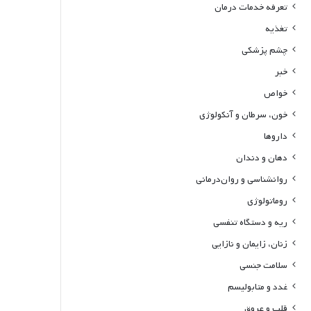
تعرفه خدمات درمان
تغذیه
چشم پزشکی
خبر
خواص
خون، سرطان و آنکولوژی
داروها
دهان و دندان
روانشناسی و روان‌درمانی
روماتولوژی
ریه و دستگاه تنفسی
زنان، زایمان و نازایی
سلامت جنسی
غدد و متابولیسم
قلب و عروق