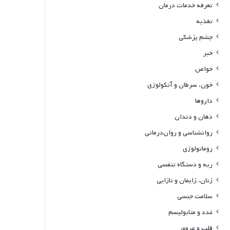
تعرفه خدمات درمان
تغذیه
چشم پزشکی
خبر
خواص
خون، سرطان و آنکولوژی
داروها
دهان و دندان
روانشناسی و روان‌درمانی
روماتولوژی
ریه و دستگاه تنفسی
زنان، زایمان و نازایی
سلامت جنسی
غدد و متابولیسم
قلب و عروق