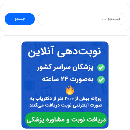
جستجو
برای: