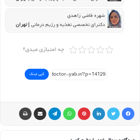
شهره قاضی زاهدی
دکترای تخصصی تغذیه و رژیم درمانی
| تهران
چه امتیازی میدی؟
کپی لینک
فیسبوک
توییتر
لینکداین
پینتریست
واتس آپ
تلگرام
اشتراک گذاری با ایمیل
چاپ