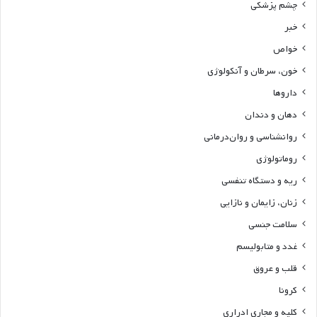
چشم پزشکی
خبر
خواص
خون، سرطان و آنکولوژی
داروها
دهان و دندان
روانشناسی و روان‌درمانی
روماتولوژی
ریه و دستگاه تنفسی
زنان، زایمان و نازایی
سلامت جنسی
غدد و متابولیسم
قلب و عروق
کرونا
کلیه و مجاری ادراری