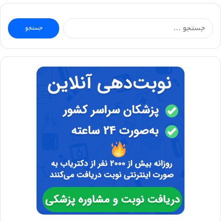
جستجو
برای: