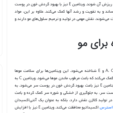
به ساختار پروتئینی مو آسیب رسانده و باعث ضعف و ریزش آن شوند. ویتامین E نیز با بهبود گردش خون در پوست
ند و به تقویت و رشد آنها کمک می‌کند. علاوه بر این، مواد
ت می‌شوند، نقش مهمی در تولید و ترمیم سلول‌های مو دارند و
برای مو
آلو سیاه به عنوان یکی از منابع مهم ویتامین‌های A، C و E شناخته می‌شود. این ویتامین‌ها برای سلامت موها
ضروری هستند. ویتامین A به تولید چربی طبیعی مو کمک می‌کند که باعث مرطوب ماندن موها می‌شود. ویتامین C به
ساخت کلاژن، یکی از اجزای اصلی مو، کمک کرده و ویتامین E نیز باعث بهبود گردش خون در پوست سر می‌شود. به
ی سلول‌های پوست سر، به جلوگیری از خشکی و شوره سر کمک کرده و باعث
نرم و لطیف بمانند. ویتامین C نه تنها در تولید کلاژن نقش دارد، بلکه به عنوان یک آنتی‌اکسیدان
استرس
اکسیداتیو محافظت می‌کند. ویتامین E نیز با افزایش