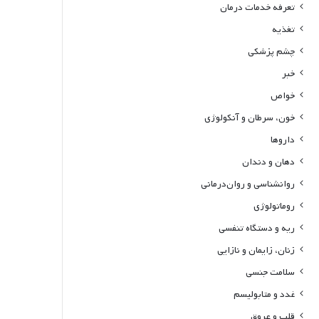
تعرفه خدمات درمان
تغذیه
چشم پزشکی
خبر
خواص
خون، سرطان و آنکولوژی
داروها
دهان و دندان
روانشناسی و روان‌درمانی
روماتولوژی
ریه و دستگاه تنفسی
زنان، زایمان و نازایی
سلامت جنسی
غدد و متابولیسم
قلب و عروق