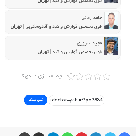
فوق تخصص گوارش و کبد
| تهران
حامد زمانی
فوق تخصص گوارش و کبد و آندوسکوپی
| تهران
مجید سروری
فوق تخصص گوارش و کبد
| تهران
چه امتیازی میدی؟
کپی لینک
فیسبوک
توییتر
لینکداین
پینتریست
واتس آپ
تلگرام
اشتراک گذاری با ایمیل
چاپ