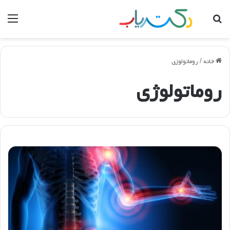
جستجو
منو
برای
خانه
/
روماتولوژی
روماتولوژی